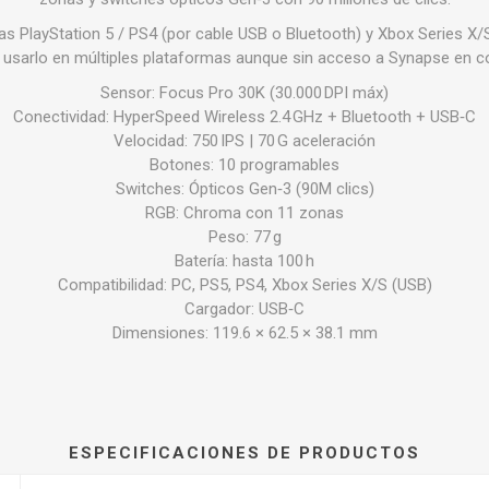
s PlayStation 5 / PS4 (por cable USB o Bluetooth) y Xbox Series X/
 usarlo en múltiples plataformas aunque sin acceso a Synapse en c
Sensor: Focus Pro 30K (30.000 DPI máx)
Conectividad: HyperSpeed Wireless 2.4 GHz + Bluetooth + USB‑C
Velocidad: 750 IPS | 70 G aceleración
Botones: 10 programables
Switches: Ópticos Gen‑3 (90M clics)
RGB: Chroma con 11 zonas
Peso: 77 g
Batería: hasta 100 h
Compatibilidad: PC, PS5, PS4, Xbox Series X/S (USB)
Cargador: USB‑C
Dimensiones: 119.6 × 62.5 × 38.1 mm
ESPECIFICACIONES DE PRODUCTOS