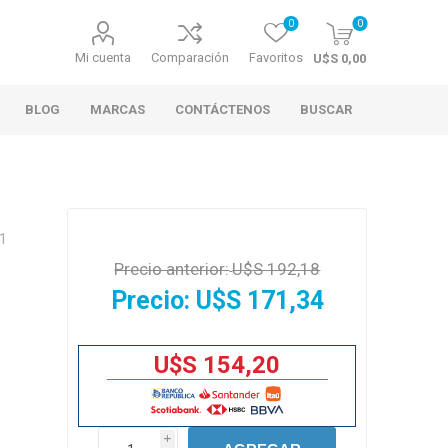
0
0
Mi cuenta
Comparación
Favoritos
U$S 0,00
BLOG
MARCAS
CONTÁCTENOS
BUSCAR
U1
Precio anterior:
U$S 192,18
Precio:
U$S 171,34
U$S 154,20
i