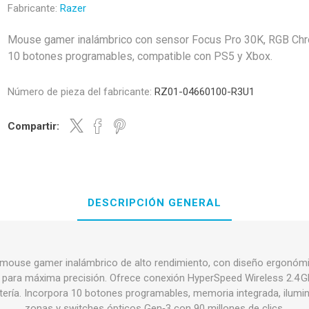
Fabricante:
Razer
Mouse gamer inalámbrico con sensor Focus Pro 30K, RGB Ch
10 botones programables, compatible con PS5 y Xbox.
Número de pieza del fabricante:
RZ01-04660100-R3U1
Compartir:
DESCRIPCIÓN GENERAL
 mouse gamer inalámbrico de alto rendimiento, con diseño ergonómi
 para máxima precisión. Ofrece conexión HyperSpeed Wireless 2.4 GH
tería. Incorpora 10 botones programables, memoria integrada, ilu
zonas y switches ópticos Gen‑3 con 90 millones de clics.