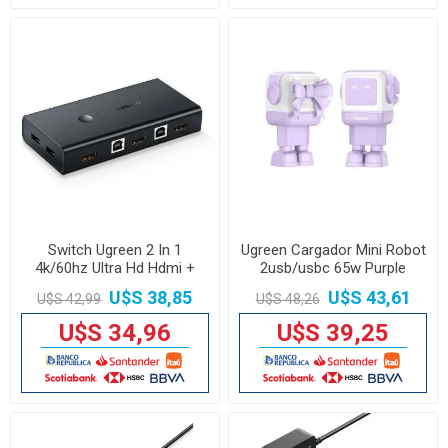
Switch Ugreen 2 In 1
Ugreen Cargador Mini Robot
4k/60hz Ultra Hd Hdmi +
2usb/usbc 65w Purple
Usb
U$S 38,85
U$S 43,61
U$S 42,99
U$S 48,26
U$S 34,96
U$S 39,25