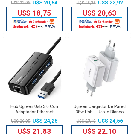
U$S 20,84
U$S 22,92
U$S 23,06
U$S 25,36
U$S 18,75
U$S 20,63
Hub Ugreen Usb 3.0 Con
Ugreen Cargador De Pared
Adaptador Ethernet
38w Usb + Usb-c Blanco
U$S 24,26
U$S 24,56
U$S 26,85
U$S 27,18
U$S 21,83
U$S 22,10