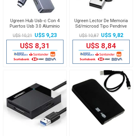
Ugreen Hub Usb-c Con 4
Ugreen Lector De Memoria
Puertos Usb 3.0 Aluminio
Sd/microsd Tipo Pendrive
U$S 9,23
U$S 9,82
U$S 10,21
U$S 10,87
U$S 8,31
U$S 8,84