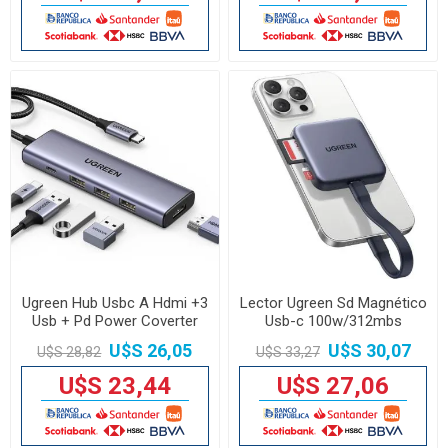
Ugreen Hub Usbc A Hdmi +3
Lector Ugreen Sd Magnético
Usb + Pd Power Coverter
Usb-c 100w/312mbs
U$S 26,05
U$S 30,07
U$S 28,82
U$S 33,27
U$S 23,44
U$S 27,06