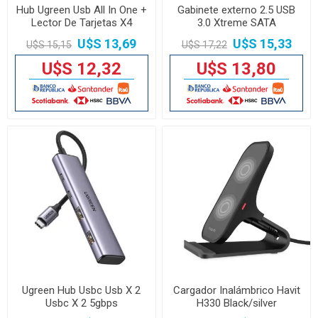
Hub Ugreen Usb All In One +
Gabinete externo 2.5 USB
Lector De Tarjetas X4
3.0 Xtreme SATA
U$S 13,69
U$S 15,33
U$S 15,15
U$S 17,22
U$S 12,32
U$S 13,80
Ugreen Hub Usbc Usb X 2
Cargador Inalámbrico Havit
Usbc X 2 5gbps
H330 Black/silver