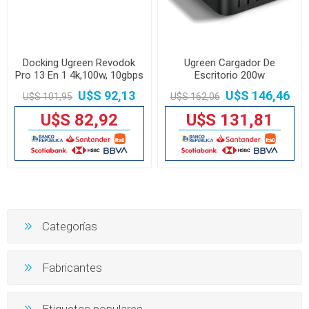
Docking Ugreen Revodok
Ugreen Cargador De
Pro 13 En 1 4k,100w, 10gbps
Escritorio 200w
Usbx2/usbcx4
U$S 92,13
U$S 146,46
U$S 101,95
U$S 162,06
U$S 82,92
U$S 131,81
Categorías
Fabricantes
Etiquetas populares