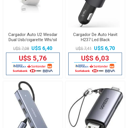
Cargador Auto U2 Wesdar
Cargador De Auto Havit
Dual Usb/cigarette Whi/sil
H237 Led Black
U$S 6,40
U$S 6,70
U$S 7,08
U$S 7,41
U$S 5,76
U$S 6,03