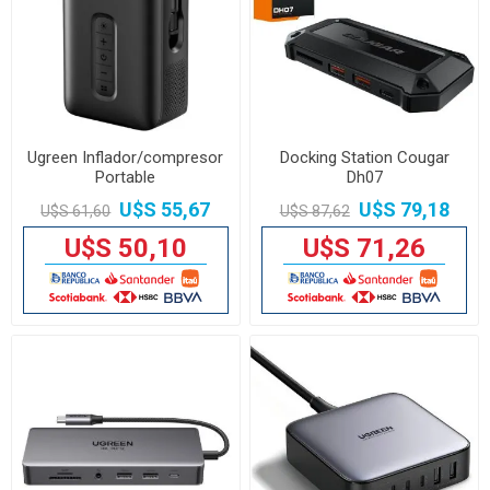
Ugreen Inflador/compresor
Docking Station Cougar
Portable
Dh07
U$S 55,67
U$S 79,18
U$S 61,60
U$S 87,62
U$S 50,10
U$S 71,26