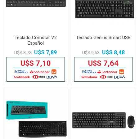
Teclado Comstar V2
Teclado Genius Smart USB
Español
U$S 7,89
U$S 8,48
U$S 8,73
U$S 9,53
U$S 7,10
U$S 7,64