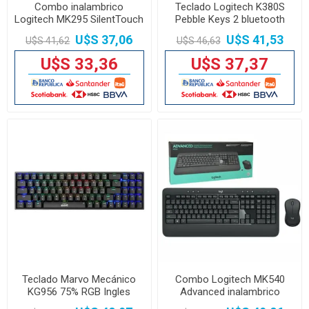
Combo inalambrico
Teclado Logitech K380S
Logitech MK295 SilentTouch
Pebble Keys 2 bluetooth
grafito
U$S 37,06
U$S 41,53
U$S 41,62
U$S 46,63
U$S 33,36
U$S 37,37
Teclado Marvo Mecánico
Combo Logitech MK540
KG956 75% RGB Ingles
Advanced inalambrico