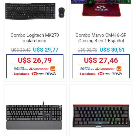
Combo Logitech MK270
Combo Marvo CM416-SP
inalambrico
Gaming 4 en 1 Español
U$S 29,77
U$S 30,51
U$S 33,43
U$S 33,76
U$S 26,79
U$S 27,46