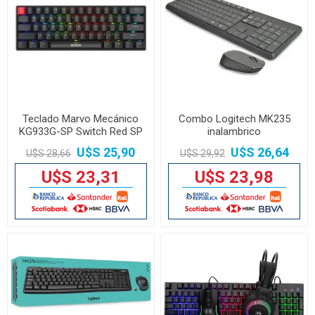
Teclado Marvo Mecánico
Combo Logitech MK235
KG933G-SP Switch Red SP
inalambrico
Bk
U$S 25,90
U$S 26,64
U$S 28,66
U$S 29,92
U$S 23,31
U$S 23,98