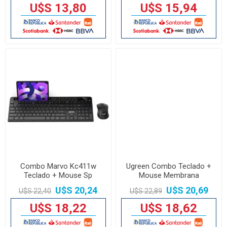
U$S 13,80
U$S 15,94
Combo Marvo Kc411w
Ugreen Combo Teclado +
Teclado + Mouse Sp
Mouse Membrana
Inalámbrico
U$S 20,24
U$S 20,69
U$S 22,40
U$S 22,89
U$S 18,22
U$S 18,62