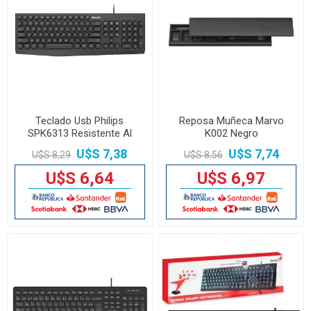
Teclado Usb Philips
Reposa Muñeca Marvo
SPK6313 Resistente Al
K002 Negro
Agua
U$S 7,38
U$S 7,74
U$S 8,29
U$S 8,56
U$S 6,64
U$S 6,97