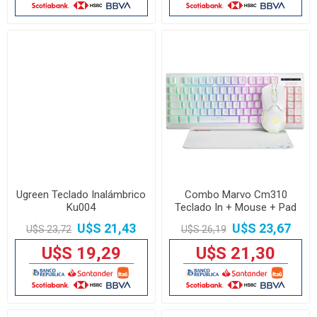
Ugreen Teclado Inalámbrico
Combo Marvo Cm310
Ku004
Teclado In + Mouse + Pad
Wh
U$S 21,43
U$S 23,67
U$S 23,72
U$S 26,19
U$S 19,29
U$S 21,30