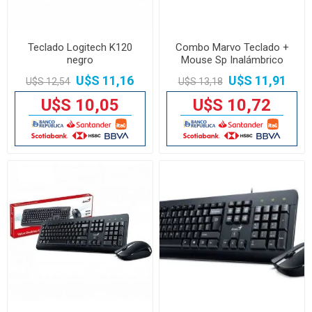
Teclado Logitech K120
Combo Marvo Teclado +
negro
Mouse Sp Inalámbrico
U$S 11,16
U$S 11,91
U$S 12,54
U$S 13,18
U$S 10,05
U$S 10,72