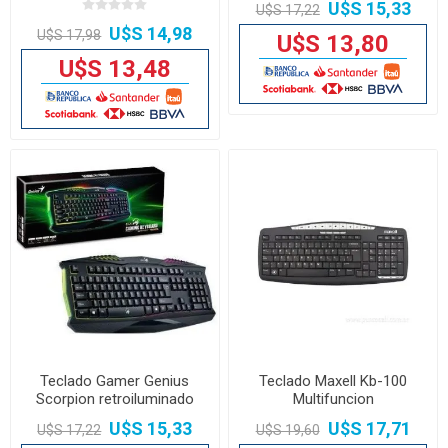
U$S 15,33
U$S 17,22
U$S 14,98
U$S 17,98
U$S 13,80
U$S 13,48
Teclado Gamer Genius
Teclado Maxell Kb-100
Scorpion retroiluminado
Multifuncion
K220
U$S 15,33
U$S 17,71
U$S 17,22
U$S 19,60