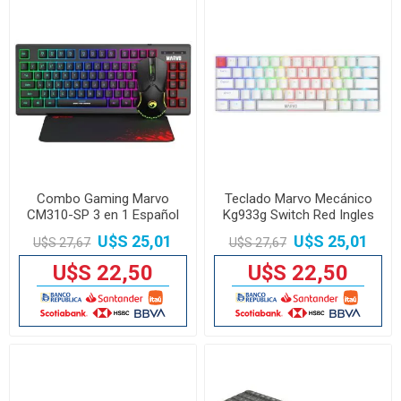
Combo Gaming Marvo
Teclado Marvo Mecánico
CM310-SP 3 en 1 Español
Kg933g Switch Red Ingles
Wh
U$S 25,01
U$S 25,01
U$S 27,67
U$S 27,67
U$S 22,50
U$S 22,50