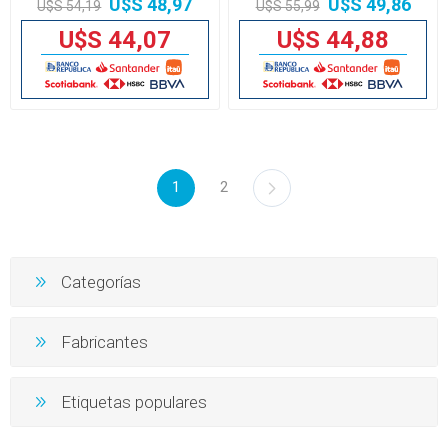
U$S 48,97
U$S 49,86
U$S 54,19
U$S 55,99
U$S 44,07
U$S 44,88
1
2
Categorías
Fabricantes
Etiquetas populares