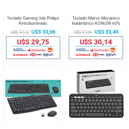
Teclado Gaming Usb Philips
Teclado Marvo Mecánico
Retroiluminado
Inalámbrico KG962W 60%
Reposamuñecas
SP
U$S 33,06
U$S 33,49
U$S 37,12
U$S 37,06
U$S 29,75
U$S 30,14