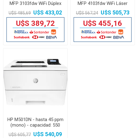
MFP 3103fdw WiFi Dúplex
MFP 4103fdw WiFi Láser
Fax
Dúplex Fax
U$S 433,02
U$S 505,73
U$S 485,69
U$S 567,24
U$S 389,72
U$S 455,16
HP M501DN - hasta 45 ppm
(mono) - capacidad: 550
sheets - USB 2.0 / LAN -
U$S 540,09
U$S 605,77
Automatic Duplexing