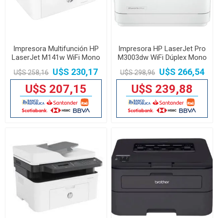
Impresora Multifunción HP
Impresora HP LaserJet Pro
LaserJet M141w WiFi Mono
M3003dw WiFi Dúplex Mono
U$S 230,17
U$S 266,54
U$S 258,16
U$S 298,96
U$S 207,15
U$S 239,88