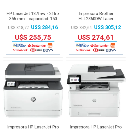
HP LaserJet 137fnw - 216 x
Impresora Brother
356 mm - capacidad: 150
HLL2360DW Laser
sheets - USB / Wi-Fi
Monocromo Duplex, Wifi
U$S 284,16
U$S 305,12
U$S 318,72
U$S 342,64
RJ45
U$S 255,75
U$S 274,61
Impresora HP LaserJet Pro
Impresora HP LaserJet Pro