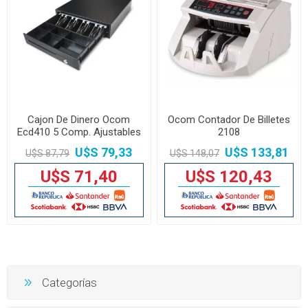
Cajon De Dinero Ocom
Ocom Contador De Billetes
Ecd410 5 Comp. Ajustables
2108
U$S 79,33
U$S 133,81
U$S 87,79
U$S 148,07
U$S 71,40
U$S 120,43
Categorías