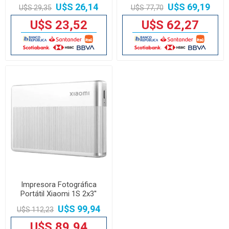
U$S 26,14
U$S 69,19
U$S 29,35
U$S 77,70
U$S 23,52
U$S 62,27
Impresora Fotográfica
Portátil Xiaomi 1S 2x3''
Bluetooth
U$S 99,94
U$S 112,23
U$S 89,94