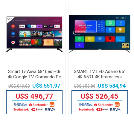
Smart Tv Aiwa 58'' Led Hdr
SMART TV LED Asano 65''
4k Google TV Comando De
4K 65D1 4K Frameless
Voz
Android 13
U$S 551,97
U$S 584,94
U$S 619,83
U$S 656,86
U$S 496,77
U$S 526,45