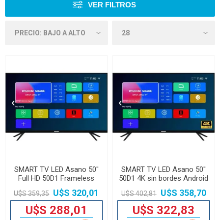
VER FILTROS
SMART TV LED Asano 50''
SMART TV LED Asano 50''
Full HD 50D1 Frameless
50D1 4K sin bordes Android
Android 12
13
U$S 320,01
U$S 358,70
U$S 359,35
U$S 402,81
U$S 288,01
U$S 322,83