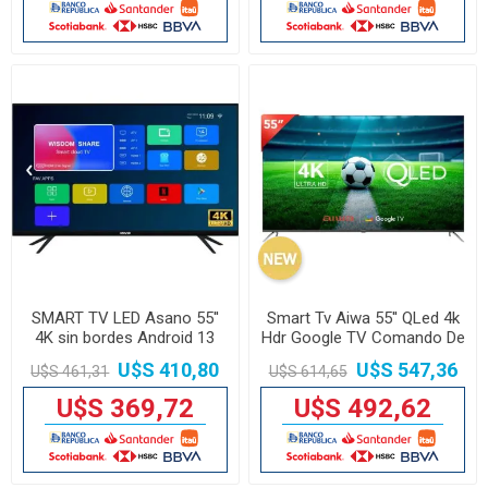
SMART TV LED Asano 55''
Smart Tv Aiwa 55'' QLed 4k
4K sin bordes Android 13
Hdr Google TV Comando De
Voz
U$S 410,80
U$S 547,36
U$S 461,31
U$S 614,65
U$S 369,72
U$S 492,62